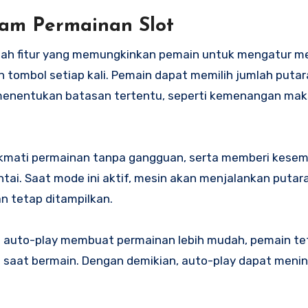
lam Permainan Slot
ah fitur yang memungkinkan pemain untuk mengatur me
 tombol setiap kali. Pemain dapat memilih jumlah puta
ta menentukan batasan tertentu, seperti kemenangan m
enikmati permainan tanpa gangguan, serta memberi kese
ai. Saat mode ini aktif, mesin akan menjalankan putar
an tetap ditampilkan.
 auto-play membuat permainan lebih mudah, pemain te
i saat bermain. Dengan demikian, auto-play dapat meni