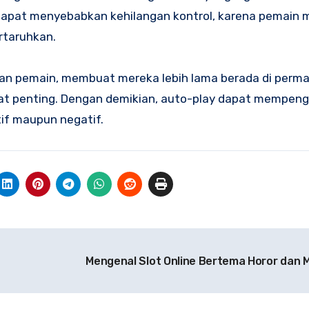
dapat menyebabkan kehilangan kontrol, karena pemain 
rtaruhkan.
libatan pemain, membuat mereka lebih lama berada di perma
t penting. Dengan demikian, auto-play dapat mempeng
tif maupun negatif.
Mengenal Slot Online Bertema Horor dan M