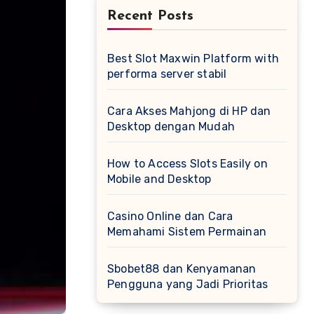
Recent Posts
Best Slot Maxwin Platform with
performa server stabil
Cara Akses Mahjong di HP dan
Desktop dengan Mudah
How to Access Slots Easily on
Mobile and Desktop
Casino Online dan Cara
Memahami Sistem Permainan
Sbobet88 dan Kenyamanan
Pengguna yang Jadi Prioritas