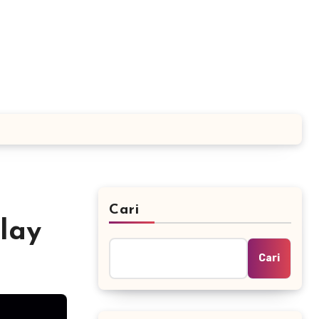
Cari
lay
Cari