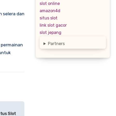
slot online
amazon4d
n selera dan
situs slot
link slot gacor
slot jepang
Partners
n permainan
 untuk
tus Slot