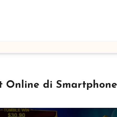
t Online di Smartphon