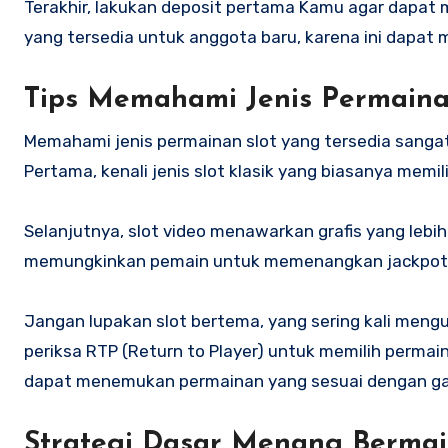
Terakhir, lakukan deposit pertama Kamu agar dapat 
yang tersedia untuk anggota baru, karena ini dapa
Tips Memahami Jenis Permainan
Memahami jenis permainan slot yang tersedia sangat penting bagi para pemain untuk meningkatkan peluang menang.
Pertama, kenali jenis slot klasik yang biasanya memil
Selanjutnya, slot video menawarkan grafis yang lebih
memungkinkan pemain untuk memenangkan jackpot besa
Jangan lupakan slot bertema, yang sering kali mengu
periksa RTP (Return to Player) untuk memilih permai
dapat menemukan permainan yang sesuai dengan ga
Strategi Dasar Menang Bermain