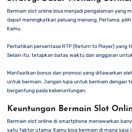
Bermain slot online bisa menjadi pengalaman yang menyenangkan, tetapi penting untuk memiliki strategi dasar agar
dapat meningkatkan peluang menang. Pertama, pilih
Kamu.
Perhatikan persentase RTP (Return to Player) yang t
Selain itu, tetapkan batas waktu dan anggaran untuk
Manfaatkan bonus dan promosi yang ditawarkan oleh 
untuk bermain. Jangan lupa untuk bermain dengan te
bergantung pada keberuntungan.
Keuntungan Bermain Slot Onli
Bermain slot online di smartphone menawarkan banyak keuntungan yang menarik. Pertama, kenyamanan adalah salah
satu faktor utama; Kamu bisa bermain di mana saja da